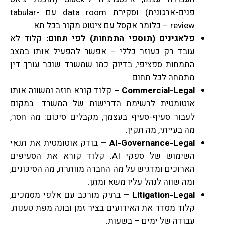
פנים-ארגונית) וסקירת data room עם tabular-
review – כלומר אקסל עם ציטוט מקור בכל תא.
פלאגינים (תוספי התמחות) לפי תחום:
קלוד לא
עובד רק כעוזר כללי – אפשר להפעיל אותו במצב
התמחות ספציפי, בדיוק כמו שמשרד שוכר עורך דין
מתמחה לכל תחום.
Commercial-Legal
–
קלוד קורא חוזה ומשווה אותו
אוטומטית לרשימת הדרישות של המשרד. במקום
לעבור סעיף-סעיף בעצמך, מקבלים סיכום: מה חסר,
מה בעייתי, מה תקין.
AI-Governance-Legal
–
בודק אוטומטית את תנאי
השימוש של ספקי AI. קלוד קורא את הסעיפים
הארוכים ומדגיש על מה החברה מוותרת, מה הסיכונים,
ומה שווה לנהל עליו משא ומתן.
Litigation-Legal
–
בתיק מורכב עם אלפי מסמכים,
קלוד מסדר את האירועים בציר זמן ובונה מפת טענות.
עבודה של ימים – בשעות.