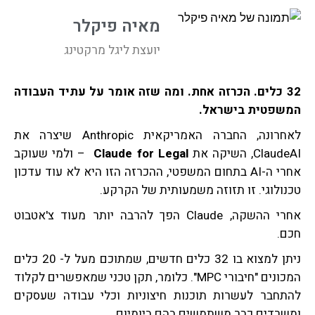
מאיה פיקלר
יועצת ליגל מרקטינג
32
כלים. הכרזה אחת. ומה שזה אומר על עתיד העבודה
המשפטית בישראל.
לאחרונה, החברה האמריקאית Anthropic שיצרה את
ClaudeAI, השיקה את
Claude for Legal
– ולמי שעוקב
אחרי ה-AI בתחום המשפטי, ההכרזה הזו היא לא עוד עדכון
טכנולוגי. זו תזוזה משמעותית של הקרקע.
אחרי ההשקה, Claude הפך להרבה יותר מעוד צ'אטבוט
חכם.
ניתן למצוא בו 32 כלים חדשים, שמתוכם מעל ל- 20 כלים
המכונים "חיבורי MPC". כלומר, תקן טכני שמאפשרים לקלוד
להתחבר לעשרות תוכנות חיצוניות וכלי עבודה שעסקים
ומשרדים כבר משתמשים בהם ביומיום.