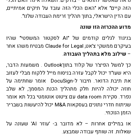
נראה שאפשר להתאים – בודקים. השאלה אינה "האם הכלי
הזה קיים" אלא "האם הכלי הזה עובד על תיקים אמיתיים,
עם הדין הישראלי, בתוך תהליך זרימת העבודה שלנו".
מדוע ההכרזה הזו שונה
בניגוד לגלים קודמים של "AI לסקטור המשפטי" שהיו
בעיקרם ממשקי צ'אט, Claude for Legal מבטיח משהו אחר
–
שילוב מלא בתהליך העבודה
.
כך למשל הפיצ'ר של קלוד בתוךOutlook . משמעות הדבר,
היא שעו"ד יכול לקבל עזרה בניסוח מייל ללקוח מבלי לעזוב
את תיבת הדואר. חיבור ל-DocuSign אומר שחתימה על
חוזה יכולה להיות חלק מתהליך הכנת המסמך, לא שלב
נפרד. סקירת data room עם ציטוט אוטומטי בכל תא אומר
שניתוח חדרי נתונים בעסקאות M&A יכול להיעשות בשבריר
הזמן הנוכחי.
או במילים אחרות – לא מדובר ב- 'עוזר AI' שעונה על
שאלות. זה שותף עבודה שמבצע.