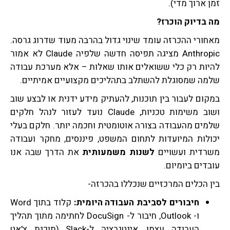
זמן ארוך מדי).
מה בדיוק הוכרז
?
מאחורי ההכרזה עומד שינוי גדול בהרבה מעוד שדרוג גרסה.
Anthropic מציגה תפיסה חדשה שלפיה Claude לא אמור
להיות רק כלי ששואלים אותו שאלות – אלא מערכת עבודה
שלמה שמסוגלת להשתלב בתהליכים מקצועיים אמיתיים.
במקום לעבור בין תוכנות, להעתיק מידע ידנית או לבצע שוב
ושוב משימות טכניות, Claude נועד לעזור לנהל חלקים
שלמים מהעבודה בצורה אוטומטית וחכמה יותר. חלקם בעלי
יכולות המיועדות לתחום המשפט, פיננסים, מחקר ועבודה
משרדית ועשויים
לשנות משמעותית
את הדרך שבה אנו
עובדים ביומיום.
בין הכלים המרכזיים שנכללו בהכרזה-
חיבורים לסביבת העבודה היומית:
קלוד בתוך Word
ו- Outlook, חיבור ל- DocuSign לחתימה מתוך תהליך
העבודה עצמו, אינטגרציה ל-Slack (תוכנת צ'אט