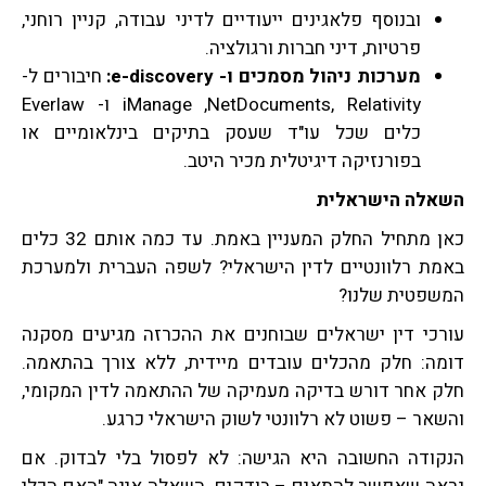
ובנוסף פלאגינים ייעודיים לדיני עבודה, קניין רוחני,
פרטיות, דיני חברות ורגולציה.
מערכות ניהול מסמכים ו-
e-discovery
:
חיבורים ל-
iManage ,NetDocuments, Relativity ו- Everlaw
כלים שכל עו"ד שעסק בתיקים בינלאומיים או
בפורנזיקה דיגיטלית מכיר היטב.
השאלה הישראלית
כאן מתחיל החלק המעניין באמת. עד כמה אותם 32 כלים
באמת רלוונטיים לדין הישראלי? לשפה העברית ולמערכת
המשפטית שלנו?
עורכי דין ישראלים שבוחנים את ההכרזה מגיעים מסקנה
דומה: חלק מהכלים עובדים מיידית, ללא צורך בהתאמה.
חלק אחר דורש בדיקה מעמיקה של ההתאמה לדין המקומי,
והשאר – פשוט לא רלוונטי לשוק הישראלי כרגע.
הנקודה החשובה היא הגישה: לא לפסול בלי לבדוק. אם