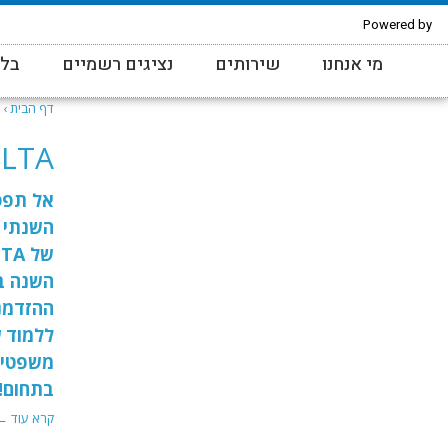
Powered by
מי אנחנו
שירותים
נציגים רשמיים
בלו
דף הבית
›
ELTA
אל תפס
השנתי
השנה בי
ההזדמנ
ללמוד ע
משפטית
בתחום!
קרא עוד ←