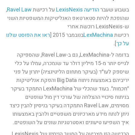
בשבוע שעבר
הודיעה LexisNexis
על רכישת
Ravel Law
,
שהופכת להיות סטארטאפ האנליטיקות המשפטיות השני
ש-LexisNexis רוכשת אחרי
רכישת
LexMachina
בנובמבר 2015 [
ראו את הפוסט שלנו
על כך
].
בדומה ל-LexMachina, גם ב-Ravel Law, שהספיקה
לגייס יותר מ-15 מיליון דולר עד שנמכרה, עמלו על כלי
שיספק לעו״ד (בעיקר מתחום הליטיגציה) יתרון על פני
יריביהם באמצעות ניתוח Big Data והפקת אנליטיקות
״חכמות״. בעוד שהכלי של LexMachina התמקד בעיקר
בניתוח סיכויי ההצלחה של עורכי דין מול שופטים
מסוימים, Ravel Law התמקדה בעיקר בניסיון להבין כיצד
ניתן לנתח מידע מארכיונים משפטיים ולהבין באמצעותו
איך השפיעו טיעונים ואסטרטגיות שונים על השופטים.
הרכישה הזו מצביעה על המשך הניסיון של LexisNexis