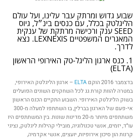
שבוע גדוש ומרתק עבר עלינו, ועל עולם
הליגלטק בכלל, עם כנסים בינ״ל, גיוס
SEED ענק ורכישה מרתקת של ענקית
המאגרים המשפטיים LEXNEXIS. נצא
לדרך.
1. כנס ארגון הליגל-טק האירופי הראשון
(ELTA)
בדצמבר 2016 הוקם
ELTA
– ארגון הליגלטק האירופי,
במטרה להוות קורת גג לכל השחקנים השונים הפועלים
בשוק הליגלטק האירופי. השבוע התקיים הכנס הראשון
אי-פעם של הארגון בברלין, בו השתתפו למעלה מ-300
משתתפים מיותר מ-20 מדינות שונות. בין המשתתפים היו
עו״ד, יזמים, אנשי טכנולוגיה, מובילי קהילות ליגלטק, נציגי
קרנות הון סיכון אירופיות, יועצים, אנשי אקדמיה,