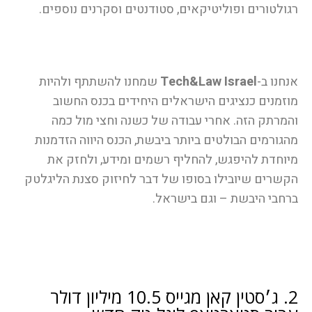
רגולטורים ופוליטיקאים, סטודנטים וסקרנים נוספים.
אנחנו ב-
Tech&Law Israel
שמחנו להשתתף ולהיות
מוזמנים כנציגים הישראלים היחידים בכנס החשוב
והמרתק הזה. אחרי עבודה של כשנה וחצי מול כמה
מהגורמים הבולטים ביותר ביבשת, הכנס היווה הזדמנות
מיוחדת להיפגש, להחליף רשמים ומידע, ולחזק את
הקשרים שיובילו בסופו של דבר לחיזוק סצנת הליגלטק
ברחבי היבשת – וגם בישראל.
2. ג׳סטין קאן מגייס 10.5 מיליון דולר