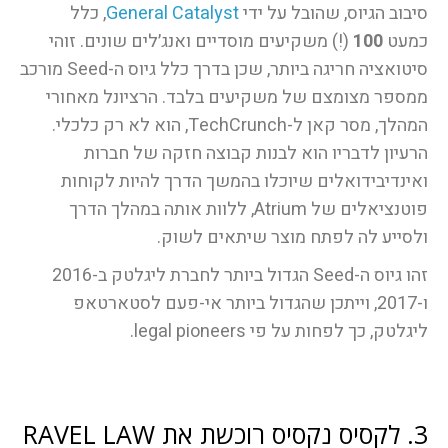
סיבוב הגיוס, שהובל על ידי
General Catalyst
, כלל
כמעט
100
(!) משקיעים מוסדיים ואנג׳לים שונים. זוהי
סיטואציה חריגה ביותר, שכן בדרך כלל גיוס ה-Seed מורכב
ממספר מצומצם של משקיעים בלבד. הרציונל מאחורי
המהלך, מסר קאן ל-TechCrunch, הוא לא רק כלכלי.
הרעיון לדבריו הוא לבנות קבוצה חזקה של חברות
ואינדיבידואלים שיוכלו בהמשך הדרך להיות לקוחות
פוטנציאלים של Atrium, ללוות אותה במהלך הדרך
ולסייע לה לפתח מוצר שיתאים לשוק.
זהו גיוס ה-Seed הגדול ביותר לחברת ליגלטק ב-2016
ו-2017, וייתכן שהגדול ביותר אי-פעם לסטארטאפ
ליגלטק, כך לפחות על פי legal pioneers.
3. לקסיס נקסיס רוכשת את RAVEL LAW