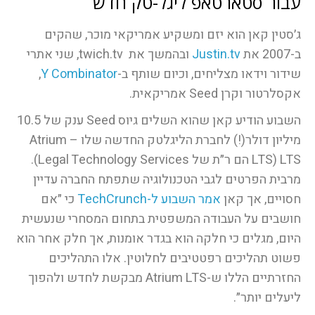
עבור סטארטאפ ליגל-טק חדש
ג׳סטין קאן הוא יזם ומשקיע אמריקאי מוכר, שהקים
ב-2007 את
Justin.tv
ובהמשך את twich.tv, שני אתרי
שידור וידאו מצליחים, וכיום שותף ב-
Y Combinator
,
אקסלרטור וקרן Seed אמריקאית.
השבוע הודיע קאן שהוא השלים גיוס Seed ענק של 10.5
מיליון דולר(!) לחברת הליגלטק החדשה שלו – Atrium
LTS (LTS הם ר״ת של Legal Technology Services).
מרבית הפרטים לגבי הטכנולוגיה שתפתח החברה עדיין
חסויים, אך קאן
אמר השבוע ל-TechCrunch
כי ״אם
חושבים על העבודה המשפטית בתחום המסחרי שנעשית
היום, מגלים כי חלקה הוא בגדר אומנות, אך חלק אחר הוא
פשוט תהליכים רפטטיבים לחלוטין. אלו התהליכים
החזרתיים הללו ש-Atrium LTS מבקשת לחדש ולהפוך
ליעלים יותר״.