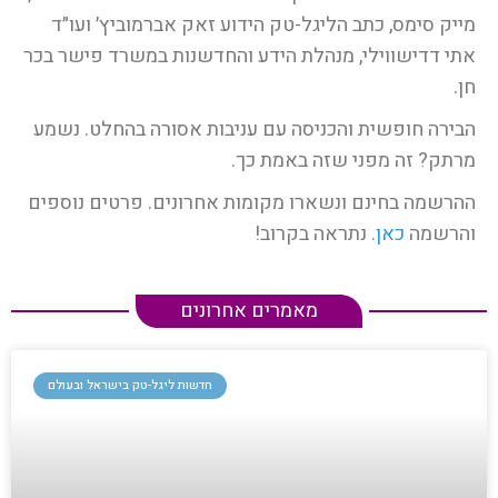
מייק סימס, כתב הליגל-טק הידוע זאק אברמוביץ׳ ועו״ד
אתי דדישווילי, מנהלת הידע והחדשנות במשרד פישר בכר
חן.
הבירה חופשית והכניסה עם עניבות אסורה בהחלט. נשמע
מרתק? זה מפני שזה באמת כך.
ההרשמה בחינם ונשארו מקומות אחרונים. פרטים נוספים
והרשמה
כאן
. נתראה בקרוב!
מאמרים אחרונים
חדשות ליגל-טק בישראל ובעולם