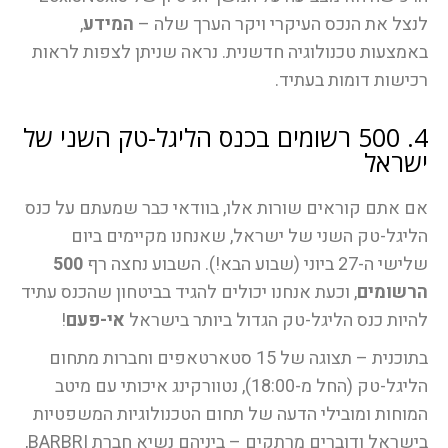
לנצל את הנכס העיקרי ויקר הערך שלה –
המידע
,
באמצעות טכנולוגיה חדשנית. נראה שניתן לצפות לראות
רכישות דומות בעתיד.
4. 500 רשומים בכנס הליגל-טק השני של
ישראל
אם אתם קוראים שורות אלו, בוודאי כבר שמעתם על כנס
הליגל-טק השני של ישראל, שאנחנו מקיימים ביום
שלישי ה-27 ביוני (שבוע הבא!). השבוע נחצה רף
500
הרשומים
, וכעת אנחנו יכולים להגיד בביטחון שהכנס עתיד
להיות כנס הליגל-טק הגדול ביותר בישראל
אי-פעם
!
בתוכנית – תצוגה של 15 סטארטאפים וחברות מתחום
הליגל-טק (החל מ-18:00), נטוורקינג איכותי עם מיטב
המוחות ומובילי הדעה של תחום הטכנולוגיות המשפטיות
בישראל ודוברים מרתקים – ביניהם נשיא חברת BARBRI,